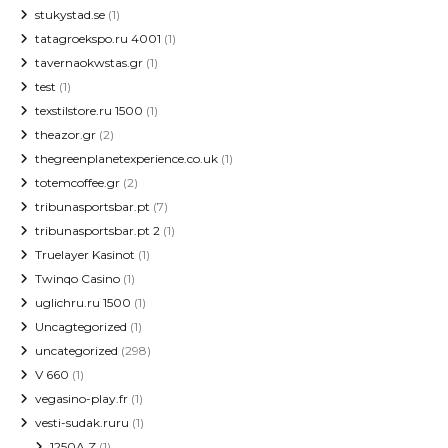
stukystad.se
(1)
tatagroekspo.ru 4001
(1)
tavernaokwstas.gr
(1)
test
(1)
texstilstore.ru 1500
(1)
theazor.gr
(2)
thegreenplanetexperience.co.uk
(1)
totemcoffee.gr
(2)
tribunasportsbar.pt
(7)
tribunasportsbar.pt 2
(1)
Truelayer Kasinot
(1)
Twinqo Casino
(1)
uglichru.ru 1500
(1)
Uncagtegorized
(1)
uncategorized
(298)
V 660
(1)
vegasino-play.fr
(1)
vesti-sudak.ruru
(1)
1250A Z
(1)