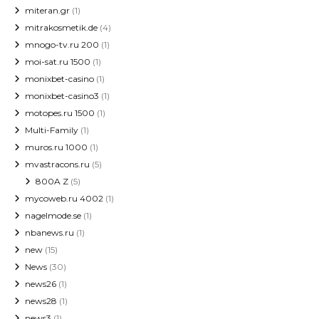
miteran.gr
(1)
mitrakosmetik.de
(4)
mnogo-tv.ru 200
(1)
moi-sat.ru 1500
(1)
monixbet-casino
(1)
monixbet-casino3
(1)
motopes.ru 1500
(1)
Multi-Family
(1)
muros.ru 1000
(1)
mvastracons.ru
(5)
800A Z
(5)
mycoweb.ru 4002
(1)
nagelmode.se
(1)
nbanews.ru
(1)
new
(15)
News
(30)
news26
(1)
news28
(1)
news3
(1)