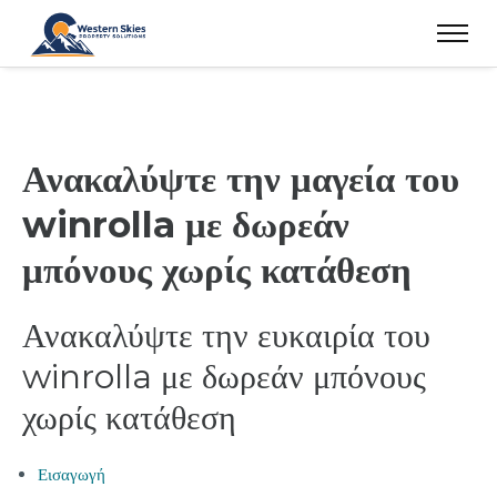
Ανακαλύψτε την μαγεία του
winrolla με δωρεάν
μπόνους χωρίς κατάθεση
Ανακαλύψτε την ευκαιρία του
winrolla με δωρεάν μπόνους
χωρίς κατάθεση
Εισαγωγή