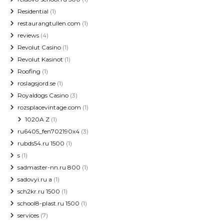
Residential
(1)
restaurangtullen.com
(1)
reviews
(4)
Revolut Casino
(1)
Revolut Kasinot
(1)
Roofing
(1)
roslagsjord.se
(1)
Royaldogs Casino
(3)
rozsplacevintage.com
(1)
1020A Z
(1)
ru6405_fen702190x4
(3)
rubds54.ru 1500
(1)
s
(1)
sadmaster-nn.ru 800
(1)
sadovyi.ru a
(1)
sch2kr.ru 1500
(1)
school8-plast.ru 1500
(1)
services
(7)