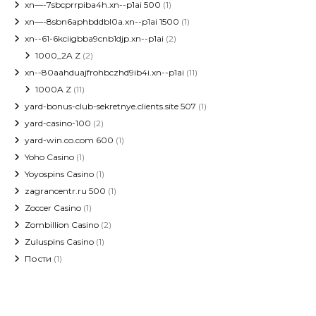
xn—-7sbcprrpiba4h.xn--p1ai 500
(1)
xn—-8sbn6aphbddbl0a.xn--p1ai 1500
(1)
xn--61-6kciigbba9cnb1djp.xn--p1ai
(2)
1000_2A Z
(2)
xn--80aahduajfrohbczhd9ib4i.xn--p1ai
(11)
1000A Z
(11)
yard-bonus-club-sekretnye.clients.site 507
(1)
yard-casino-100
(2)
yard-win.co.com 600
(1)
Yoho Casino
(1)
Yoyospins Casino
(1)
zagrancentr.ru 500
(1)
Zoccer Casino
(1)
Zombillion Casino
(2)
Zuluspins Casino
(1)
Пости
(1)