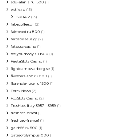
edu-alania.ru 1500
(1)
elstile.ru
(13)
1500A Z
(13)
fabacoffee.gr
(2)
faktoved.ru 800
(1)
farospiraeus.gr
(2)
fatboss-casino
(1)
feelyourbody.ru 1500
(1)
FiestaSlots Casino
(1)
fightcampwarberg.se
(1)
fivestars-spb.ru 800
(1)
florencia-luxe.ru 1500
(1)
Forex News
(2)
FoxSlots Casino
(2)
Freshbet Italy 3957 – 3959
(1)
freshbet-brazil
(1)
freshbet-france1
(1)
gairb56.ru 500
(1)
gatesofolympus1000
(1)