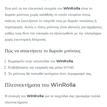
Ένα από τα πιο ελκυστικά στοιχεία του
WinRolla
είναι το
δωρεάν μπόνους χωρίς κατάθεση
, το οποίο επιτρέπει στους
παίκτες να ξεκινήσουν το παιχνίδι τους με δωρεάν πιστώσεις ή
περιστροφές. Αυτός ο τύπος μπόνους είναι ιδανικός για αρχάριους,
καθώς τους δίνει την ευκαιρία να εξοικειωθούν με την πλατφόρμα
χωρίς οικονομική δέσμευση.
Πώς να αποκτήσετε το δωρεάν μπόνους
Εγγραφείτε στην ιστοσελίδα του
WinRolla
.
Επιβεβαιώστε την εγγραφή σας μέσω email.
Το μπόνους θα πιστωθεί αυτόματα στον λογαριασμό σας.
Πλεονεκτήματα του WinRolla
Η επιλογή του
WinRolla
για τα παιχνίδια σας προσφέρει πολλά
πλεονεκτήματα: