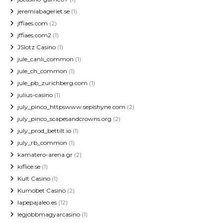
jeremiabageriet.se
(1)
jffiaes.com
(2)
jffiaes.com2
(1)
JSlotz Casino
(1)
jule_canli_common
(1)
jule_ch_common
(1)
jule_pb_zurichberg.com
(1)
julius-casino
(1)
july_pinco_httpswww.sepishyne.com
(2)
july_pinco_scapesandcrowns.org
(2)
july_prod_bettilt.io
(1)
july_rb_common
(1)
kamatero-arena.gr
(2)
kiflice.se
(1)
Kult Casino
(1)
Kumobet Casino
(2)
lapepajaleo.es
(12)
legjobbmagyarcasino
(1)