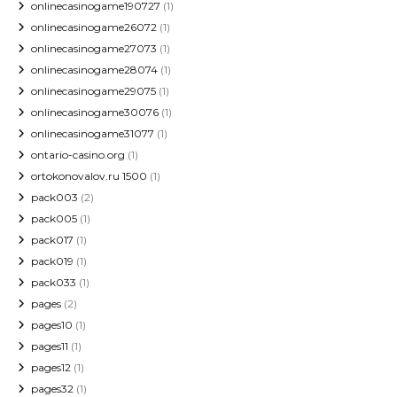
onlinecasinogame190727
(1)
onlinecasinogame26072
(1)
onlinecasinogame27073
(1)
onlinecasinogame28074
(1)
onlinecasinogame29075
(1)
onlinecasinogame30076
(1)
onlinecasinogame31077
(1)
ontario-casino.org
(1)
ortokonovalov.ru 1500
(1)
pack003
(2)
pack005
(1)
pack017
(1)
pack019
(1)
pack033
(1)
pages
(2)
pages10
(1)
pages11
(1)
pages12
(1)
pages32
(1)