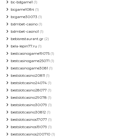
bc-bdgame1
(1)
bcgame1084
(1)
bcgame30073
(1)
bdmbet-casino
(1)
bdmbet-casino1
(1)
bebisrestaurant.gr
(2)
bela-lepin77.ru
(1)
bestcasinogame19075
(1)
bestcasinogame25071
(1)
bestcasinogame3081
(1)
bestslotcasino20811
(1)
bestslotcasino24074
(1)
bestslotcasino28077
(1)
bestslotcasino29078
(1)
bestslotcasino30079
(1)
bestslotcasino30812
(1)
bestslotcasinos17077
(1)
bestslotcasinos19079
(1)
bestslotcasinos200710
(1)