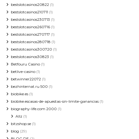
bestslotcasinos20822
(1)
bestslotcasinos210711
(1)
bestslotcasinos230713
(1)
bestslotcasinos260716
(1)
bestslotcasinos270717
(1)
bestslotcasinos280718
(1)
bestslotcasinos300720
(1)
bestslotcasinos30823
(1)
Betfouru Casino
(1)
betlive-casino
(1)
betwinner22072
(1)
bezhinternat.ru 500
(1)
biobike.es
(1)
biobike.escasas-de-apuestas-sin-limite-ganancias
(1)
biography-life.com 2000
(1)
Allz
(1)
bitzshop.se
(1)
blog
(29)
BLOG DE
(2)