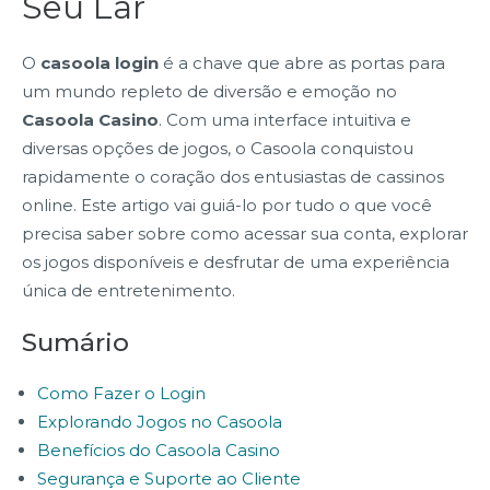
Seu Lar
O
casoola login
é a chave que abre as portas para
um mundo repleto de diversão e emoção no
Casoola Casino
. Com uma interface intuitiva e
diversas opções de jogos, o Casoola conquistou
rapidamente o coração dos entusiastas de cassinos
online. Este artigo vai guiá-lo por tudo o que você
precisa saber sobre como acessar sua conta, explorar
os jogos disponíveis e desfrutar de uma experiência
única de entretenimento.
Sumário
Como Fazer o Login
Explorando Jogos no Casoola
Benefícios do Casoola Casino
Segurança e Suporte ao Cliente