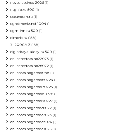
novos-casinos-2026
(1)
ntghip.ru 500
(1)
oceandom.ru
(1)
ogretmeniz.net 1004
(1)
ogrn-inn.ru 500
(1)
oimcrb.ru
(188)
2000A Z
(188)
olginskaya-aksay.ru 500
(1)
onlinebestcasino22073
(1)
onlinebestcasino26072
(1)
onlinecasinogame1088
(1)
onlinecasinogame160724
(1)
onlinecasinogame170725
(1)
onlinecasinogame180726
(1)
onlinecasinogame190727
(1)
onlinecasinogame26072
(1)
onlinecasinogame27073
(1)
onlinecasinogame28074
(1)
onlinecasinogame29075
(1)