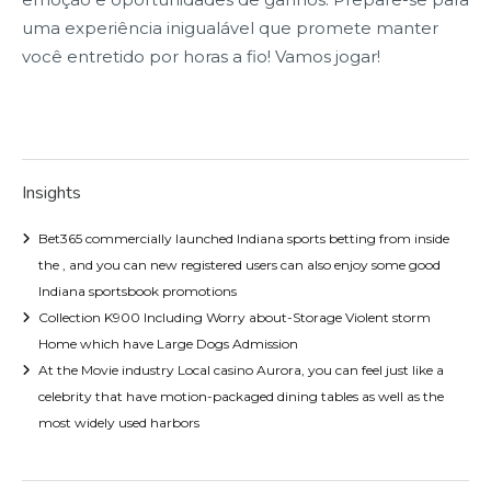
uma experiência inigualável que promete manter
você entretido por horas a fio! Vamos jogar!
Insights
Bet365 commercially launched Indiana sports betting from inside
the , and you can new registered users can also enjoy some good
Indiana sportsbook promotions
Collection K900 Including Worry about-Storage Violent storm
Home which have Large Dogs Admission
At the Movie industry Local casino Aurora, you can feel just like a
celebrity that have motion-packaged dining tables as well as the
most widely used harbors