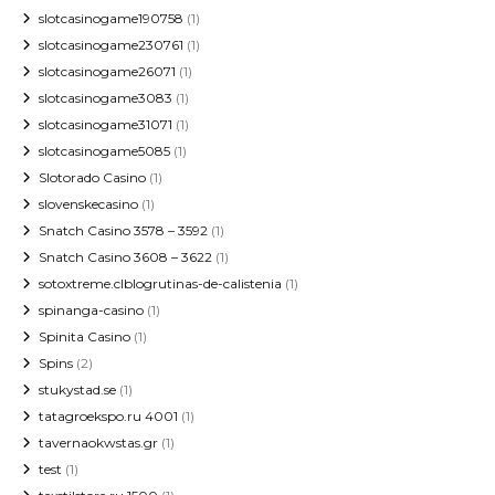
slotcasinogame190758
(1)
slotcasinogame230761
(1)
slotcasinogame26071
(1)
slotcasinogame3083
(1)
slotcasinogame31071
(1)
slotcasinogame5085
(1)
Slotorado Casino
(1)
slovenskecasino
(1)
Snatch Casino 3578 – 3592
(1)
Snatch Casino 3608 – 3622
(1)
sotoxtreme.clblogrutinas-de-calistenia
(1)
spinanga-casino
(1)
Spinita Casino
(1)
Spins
(2)
stukystad.se
(1)
tatagroekspo.ru 4001
(1)
tavernaokwstas.gr
(1)
test
(1)