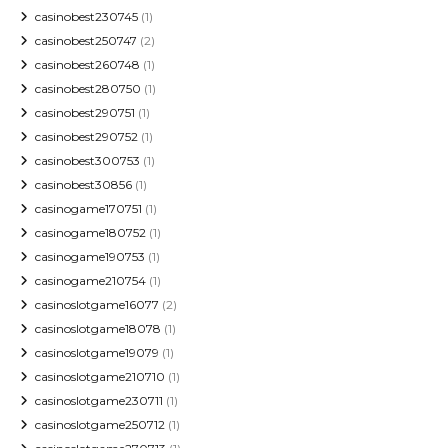
casinobest230745
(1)
casinobest250747
(2)
casinobest260748
(1)
casinobest280750
(1)
casinobest290751
(1)
casinobest290752
(1)
casinobest300753
(1)
casinobest30856
(1)
casinogame170751
(1)
casinogame180752
(1)
casinogame190753
(1)
casinogame210754
(1)
casinoslotgame16077
(2)
casinoslotgame18078
(1)
casinoslotgame19079
(1)
casinoslotgame210710
(1)
casinoslotgame230711
(1)
casinoslotgame250712
(1)