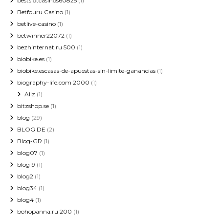
bestslotcasinos60825
(1)
Betfouru Casino
(1)
betlive-casino
(1)
betwinner22072
(1)
bezhinternat.ru 500
(1)
biobike.es
(1)
biobike.escasas-de-apuestas-sin-limite-ganancias
(1)
biography-life.com 2000
(1)
Allz
(1)
bitzshop.se
(1)
blog
(29)
BLOG DE
(2)
Blog-GR
(1)
blog07
(1)
blog19
(1)
blog2
(1)
blog34
(1)
blog4
(1)
bohopanna.ru 200
(1)