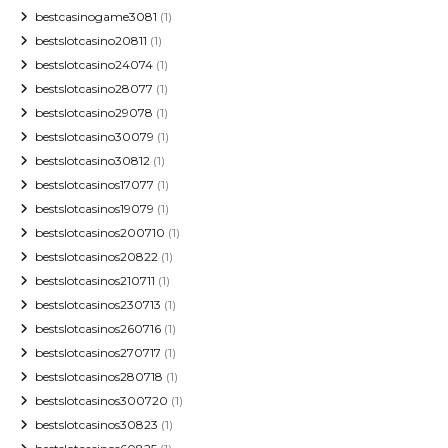
bestcasinogame3081
(1)
bestslotcasino20811
(1)
bestslotcasino24074
(1)
bestslotcasino28077
(1)
bestslotcasino29078
(1)
bestslotcasino30079
(1)
bestslotcasino30812
(1)
bestslotcasinos17077
(1)
bestslotcasinos19079
(1)
bestslotcasinos200710
(1)
bestslotcasinos20822
(1)
bestslotcasinos210711
(1)
bestslotcasinos230713
(1)
bestslotcasinos260716
(1)
bestslotcasinos270717
(1)
bestslotcasinos280718
(1)
bestslotcasinos300720
(1)
bestslotcasinos30823
(1)