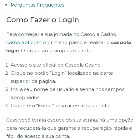
Perguntas Frequentes
Como Fazer o Login
Para começar a sua jornada no Casoola Casino,
casoolapt.com
o primeiro passo é realizar o
casoola
login
. O processo é simples e direto:
Acesse o site oficial do Casoola Casino.
Clique no botão “Login” localizado na parte
superior da página.
Insira seu nome de usuário e senha nos campos
apropriados.
Clique em “Entrar” para acessar sua conta.
Caso você tenha esquecido sua senha, há uma opção
para recuperá-la que garante a recuperação rápida e
fácil do acesso à sua conta.