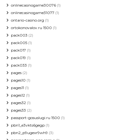
onlinecasinogame30076
(1)
onlinecasinogame31077
(1)
ontario-casino.org
(1)
ortokonovalov.ru 1500
(1)
pack003
(2)
pack005
(1)
pack017
(1)
pack019
(1)
pack033
(1)
pages
(2)
pages10
(1)
pages11
(1)
pages12
(1)
pages32
(1)
pages33
(2)
passport-gosuslugi.ru 1500
(1)
pbn1_e3vkts6gegp
(1)
pbn2_p9ugexr9wh9
(3)