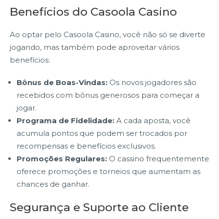
Benefícios do Casoola Casino
Ao optar pelo Casoola Casino, você não só se diverte
jogando, mas também pode aproveitar vários
benefícios:
Bônus de Boas-Vindas:
Os novos jogadores são
recebidos com bônus generosos para começar a
jogar.
Programa de Fidelidade:
A cada aposta, você
acumula pontos que podem ser trocados por
recompensas e benefícios exclusivos.
Promoções Regulares:
O cassino frequentemente
oferece promoções e torneios que aumentam as
chances de ganhar.
Segurança e Suporte ao Cliente