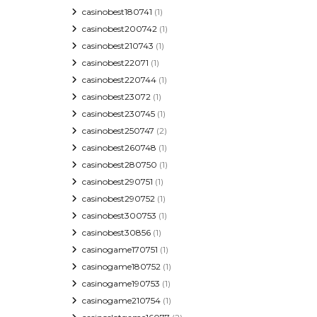
casinobest180741
(1)
casinobest200742
(1)
casinobest210743
(1)
casinobest22071
(1)
casinobest220744
(1)
casinobest23072
(1)
casinobest230745
(1)
casinobest250747
(2)
casinobest260748
(1)
casinobest280750
(1)
casinobest290751
(1)
casinobest290752
(1)
casinobest300753
(1)
casinobest30856
(1)
casinogame170751
(1)
casinogame180752
(1)
casinogame190753
(1)
casinogame210754
(1)