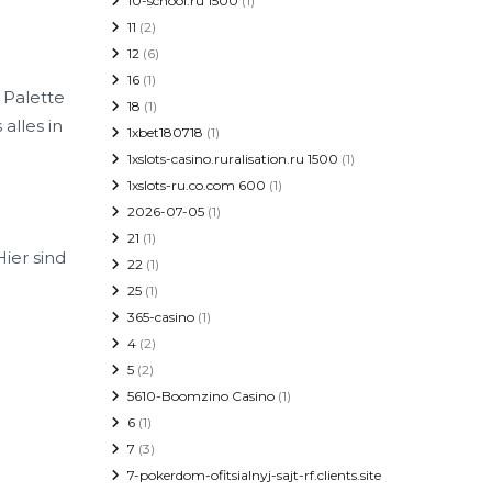
10-school.ru 1500
(1)
11
(2)
12
(6)
16
(1)
 Palette
18
(1)
alles in
1xbet180718
(1)
1xslots-casino.ruralisation.ru 1500
(1)
1xslots-ru.co.com 600
(1)
2026-07-05
(1)
21
(1)
ier sind
22
(1)
25
(1)
365-casino
(1)
4
(2)
5
(2)
5610-Boomzino Casino
(1)
6
(1)
7
(3)
7-pokerdom-ofitsialnyj-sajt-rf.clients.site