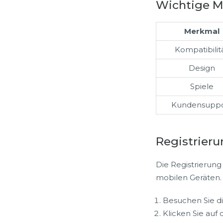
Wichtige M
Merkmal
Kompatibilit
Design
Spiele
Kundensuppo
Registrier
Die Registrierung
mobilen Geräten. H
Besuchen Sie di
Klicken Sie auf 