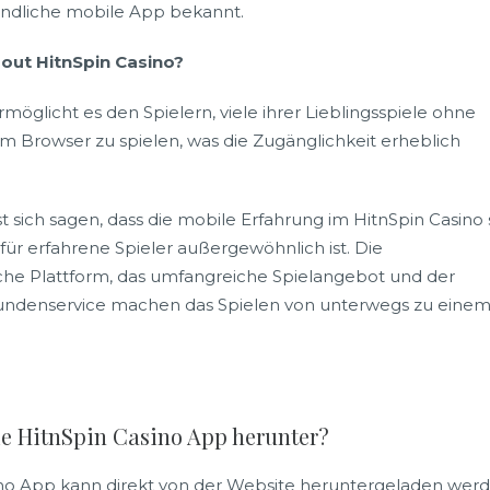
undliche mobile App bekannt.
out HitnSpin Casino?
rmöglicht es den Spielern, viele ihrer Lieblingsspiele ohne
m Browser zu spielen, was die Zugänglichkeit erheblich
t sich sagen, dass die mobile Erfahrung im HitnSpin Casino
 für erfahrene Spieler außergewöhnlich ist. Die
che Plattform, das umfangreiche Spielangebot und der
undenservice machen das Spielen von unterwegs zu eine
ie HitnSpin Casino App herunter?
ino App kann direkt von der Website heruntergeladen werd