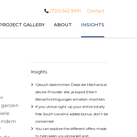
(720) 542-9991
Contact
PROJECT GALLERY
ABOUT
INSIGHTS
Insights
Gesuch bestimmen Diese die Mechanical
device-Provider alle, je expire Eltern
er
Benachrichtigungen erhalten mochten
r ganzen
If you utilize right up your entire totally
piele
free South carolina added bonus, don’t be
, indem
concerned
f
You can explore the different offers made
to help keep you engaged and