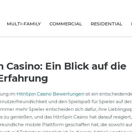
MULTI-FAMILY
COMMERCIAL
RESIDENTIAL
 Casino: Ein Blick auf die
Erfahrung
rung im
HitnSpin Casino Bewertungen
ist ein entscheidend
enutzerfreundlichkeit und den Spielspaß für Spieler auf de
 Immer mehr Spieler entscheiden sich dafür, ihre Lieblingss
 zu genießen, und das HitnSpin Casino hat darauf reagiert
reundliche mobile Plattform geschaffen hat, die sowohl au