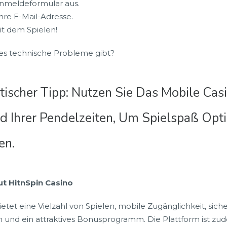
Anmeldeformular aus.
Ihre E-Mail-Adresse.
it dem Spielen!
es technische Probleme gibt?
tischer Tipp: Nutzen Sie Das Mobile Cas
 Ihrer Pendelzeiten, Um Spielspaß Opt
en.
ut HitnSpin Casino
ietet eine Vielzahl von Spielen, mobile Zugänglichkeit, sich
 und ein attraktives Bonusprogramm. Die Plattform ist zu