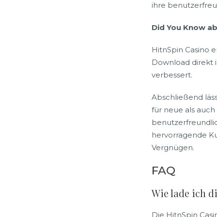
ihre benutzerfre
Did You Know ab
HitnSpin Casino e
Download direkt i
verbessert.
Abschließend läss
für neue als auch
benutzerfreundli
hervorragende K
Vergnügen.
FAQ
Wie lade ich d
Die HitnSpin Cas