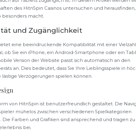
uch auf Tablets zugänglich ist. In diesem Artikel werden wi
aften des HitnSpin Casinos untersuchen und herausfinden,
so besonders macht.
ität und Zugänglichkeit
ietet eine beeindruckende Kompatibilität mit einer Vielzah
l, ob Sie ein iPhone, ein Android-Smartphone oder ein Tab
obile Version der Website passt sich automatisch an den
eräts an. Dies bedeutet, dass Sie Ihre Lieblingsspiele in hö
e lästige Verzögerungen spielen können.
esign
orm von HitnSpin ist benutzerfreundlich gestaltet. Die Navi
ass Spieler mühelos zwischen verschiedenen Spielkategorien
 Die Farben und Grafiken sind ansprechend und tragen z
erlebnis bei.