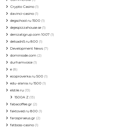
Crypto Casino
(1)
davinci-casino
(1)
degschool.ru 1500
(1)
dejespizzahouse.se
(1)
denizatigrup.com 1007
(1)
detsad45.ru 800
(1)
Development News
(7)
dominiode.com
(2)
durhamvoice
(1)
e
(8)
ecoproverka.ru 500
(1)
edu-alania.ru 1500
(1)
elstile.ru
(13)
1500A Z
(13)
fabacoffee.gr
(2)
faktoved.ru 800
(1)
farospiraeus.gr
(2)
fatboss-casino
(1)