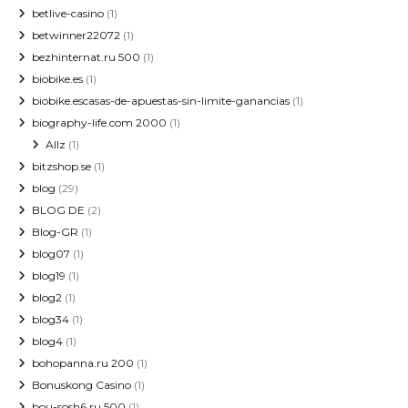
betlive-casino
(1)
betwinner22072
(1)
bezhinternat.ru 500
(1)
biobike.es
(1)
biobike.escasas-de-apuestas-sin-limite-ganancias
(1)
biography-life.com 2000
(1)
Allz
(1)
bitzshop.se
(1)
blog
(29)
BLOG DE
(2)
Blog-GR
(1)
blog07
(1)
blog19
(1)
blog2
(1)
blog34
(1)
blog4
(1)
bohopanna.ru 200
(1)
Bonuskong Casino
(1)
bou-sosh6.ru 500
(1)