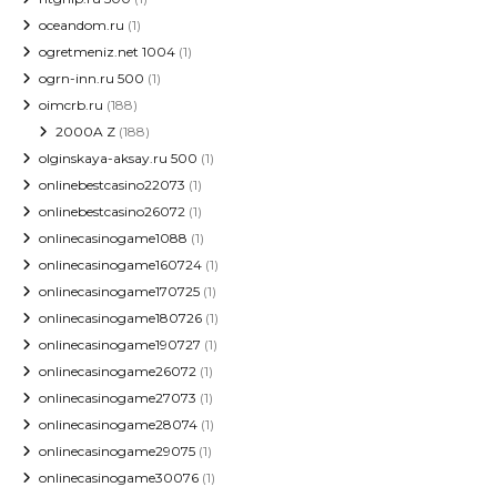
oceandom.ru
(1)
ogretmeniz.net 1004
(1)
ogrn-inn.ru 500
(1)
oimcrb.ru
(188)
2000A Z
(188)
olginskaya-aksay.ru 500
(1)
onlinebestcasino22073
(1)
onlinebestcasino26072
(1)
onlinecasinogame1088
(1)
onlinecasinogame160724
(1)
onlinecasinogame170725
(1)
onlinecasinogame180726
(1)
onlinecasinogame190727
(1)
onlinecasinogame26072
(1)
onlinecasinogame27073
(1)
onlinecasinogame28074
(1)
onlinecasinogame29075
(1)
onlinecasinogame30076
(1)