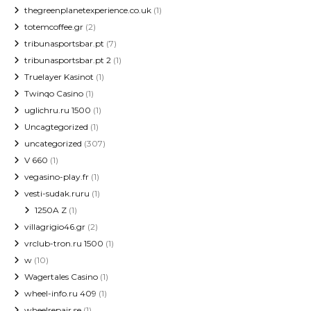
thegreenplanetexperience.co.uk
(1)
totemcoffee.gr
(2)
tribunasportsbar.pt
(7)
tribunasportsbar.pt 2
(1)
Truelayer Kasinot
(1)
Twinqo Casino
(1)
uglichru.ru 1500
(1)
Uncagtegorized
(1)
uncategorized
(307)
V 660
(1)
vegasino-play.fr
(1)
vesti-sudak.ruru
(1)
1250A Z
(1)
villagrigio46.gr
(2)
vrclub-tron.ru 1500
(1)
w
(10)
Wagertales Casino
(1)
wheel-info.ru 409
(1)
wheelrepair.se
(1)