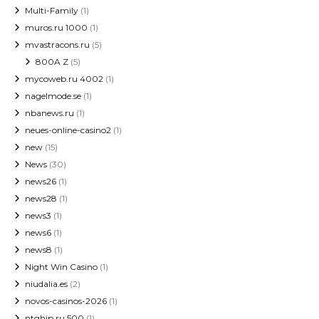
Multi-Family
(1)
muros.ru 1000
(1)
mvastracons.ru
(5)
800A Z
(5)
mycoweb.ru 4002
(1)
nagelmode.se
(1)
nbanews.ru
(1)
neues-online-casino2
(1)
new
(15)
News
(30)
news26
(1)
news28
(1)
news3
(1)
news6
(1)
news8
(1)
Night Win Casino
(1)
niudalia.es
(2)
novos-casinos-2026
(1)
ntghip.ru 500
(1)