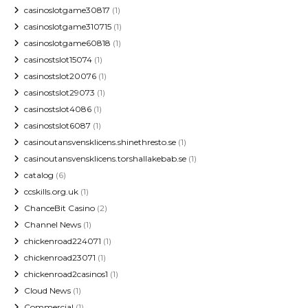
casinoslotgame30817
(1)
casinoslotgame310715
(1)
casinoslotgame60818
(1)
casinostslot15074
(1)
casinostslot20076
(1)
casinostslot29073
(1)
casinostslot4086
(1)
casinostslot6087
(1)
casinoutansvensklicens.shinethresto.se
(1)
casinoutansvensklicens.torshallakebab.se
(1)
catalog
(6)
ccskills.org.uk
(1)
ChanceBit Casino
(2)
Channel News
(1)
chickenroad224071
(1)
chickenroad23071
(1)
chickenroad2casinos1
(1)
Cloud News
(1)
Commercial
(1)