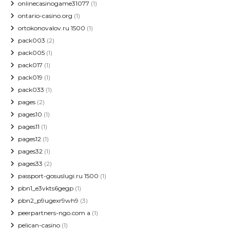
onlinecasinogame31077
(1)
ontario-casino.org
(1)
ortokonovalov.ru 1500
(1)
pack003
(2)
pack005
(1)
pack017
(1)
pack019
(1)
pack033
(1)
pages
(2)
pages10
(1)
pages11
(1)
pages12
(1)
pages32
(1)
pages33
(2)
passport-gosuslugi.ru 1500
(1)
pbn1_e3vkts6gegp
(1)
pbn2_p9ugexr9wh9
(3)
peerpartners-ngo.com a
(1)
pelican-casino
(1)