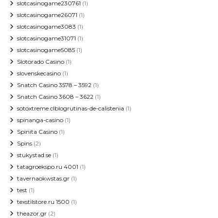
slotcasinogame230761
(1)
slotcasinogame26071
(1)
slotcasinogame3083
(1)
slotcasinogame31071
(1)
slotcasinogame5085
(1)
Slotorado Casino
(1)
slovenskecasino
(1)
Snatch Casino 3578 – 3592
(1)
Snatch Casino 3608 – 3622
(1)
sotoxtreme.clblogrutinas-de-calistenia
(1)
spinanga-casino
(1)
Spinita Casino
(1)
Spins
(2)
stukystad.se
(1)
tatagroekspo.ru 4001
(1)
tavernaokwstas.gr
(1)
test
(1)
texstilstore.ru 1500
(1)
theazor.gr
(2)