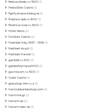
feelyourbody.ru 1500
(1)
FiestaSlots Casino
(1)
fightcampwarberg.se
(1)
fivestars-spb.ru 800
(1)
florencia-luxe.ru 1500
(1)
Forex News
(2)
FoxSlots Casino
(2)
Freshbet Italy 3957 – 3959
(1)
freshbet-brazil
(1)
freshbet-france1
(1)
gairb56.ru 500
(1)
gatesofolympus1000
(1)
gavrilovart.ru 1500
(1)
Godz Casino
(1)
gosuslugi-site.ru a
(1)
hairclubbarbershop.com
(1)
hairmine.gr
(1)
hanami.se
(2)
hanami.sesv-se
(1)