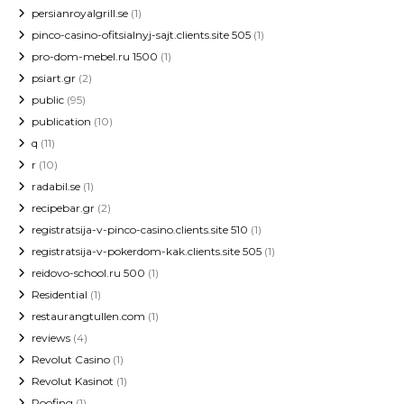
persianroyalgrill.se
(1)
pinco-casino-ofitsialnyj-sajt.clients.site 505
(1)
pro-dom-mebel.ru 1500
(1)
psiart.gr
(2)
public
(95)
publication
(10)
q
(11)
r
(10)
radabil.se
(1)
recipebar.gr
(2)
registratsija-v-pinco-casino.clients.site 510
(1)
registratsija-v-pokerdom-kak.clients.site 505
(1)
reidovo-school.ru 500
(1)
Residential
(1)
restaurangtullen.com
(1)
reviews
(4)
Revolut Casino
(1)
Revolut Kasinot
(1)
Roofing
(1)