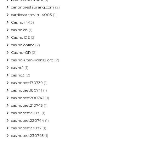
cantinorestaurang.com
(2)
cardiosaratov.ru 4003
(1)
Casino
(443)
casino ch
(1)
Casino DE
(2)
casino online
(2)
Casino-GR
(2)
casino-utan-licens2.org
(2)
casino1
(1)
casino3
(2)
casinobest170739
(1)
casinobest180741
(1)
casinobest200742
(1)
casinobest210743
(1)
casinobest22071
(1)
casinobest220744
(1)
casinobest23072
(1)
casinobest230745
(1)