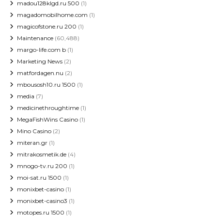
madou128klgd.ru 500
(1)
magadomobilhome.com
(1)
magicofstone.ru 200
(1)
Maintenance
(60,488)
margo-life.com b
(1)
Marketing News
(2)
matfordagen.nu
(2)
mbousosh10.ru 1500
(1)
media
(7)
medicinethroughtime
(1)
MegaFishWins Casino
(1)
Mino Casino
(2)
miteran.gr
(1)
mitrakosmetik.de
(4)
mnogo-tv.ru 200
(1)
moi-sat.ru 1500
(1)
monixbet-casino
(1)
monixbet-casino3
(1)
motopes.ru 1500
(1)