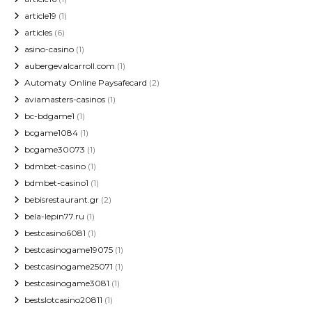
article19
(1)
articles
(6)
asino-casino
(1)
aubergevalcarroll.com
(1)
Automaty Online Paysafecard
(2)
aviamasters-casinos
(1)
bc-bdgame1
(1)
bcgame1084
(1)
bcgame30073
(1)
bdmbet-casino
(1)
bdmbet-casino1
(1)
bebisrestaurant.gr
(2)
bela-lepin77.ru
(1)
bestcasino6081
(1)
bestcasinogame19075
(1)
bestcasinogame25071
(1)
bestcasinogame3081
(1)
bestslotcasino20811
(1)