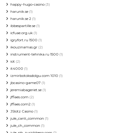
happy-hugo-casino
(3)
harunik.se
(1)
harunik.se 2
(1)
ibbespartille.se
(1)
icfuae.org.uk
(1)
igryfort.ru 1500
(1)
ikouzinamas.gr
(2)
instrument-tehnika.ru 1500
(1)
iot
(2)
it4000
(1)
izmirbotoksdolgu.com 1010
(1)
jbcasino-game07
(1)
jeremiabageriet.se
(1)
jffiaes.com
(2)
jffiaes.com2
(1)
JSlotz Casino
(1)
jule_canli_common
(1)
jule_ch_common
(1)
jule_pb_zurichberg.com
(1)