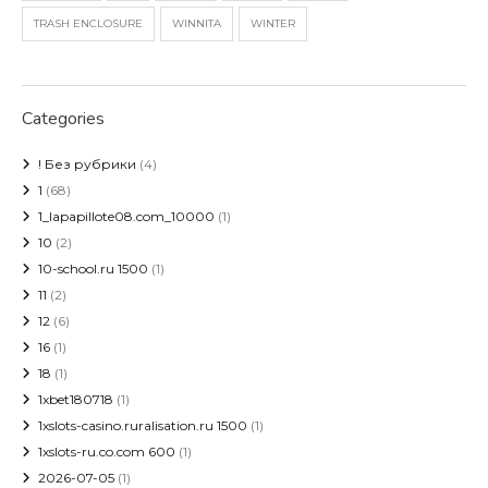
TRASH ENCLOSURE
WINNITA
WINTER
Categories
! Без рубрики
(4)
1
(68)
1_lapapillote08.com_10000
(1)
10
(2)
10-school.ru 1500
(1)
11
(2)
12
(6)
16
(1)
18
(1)
1xbet180718
(1)
1xslots-casino.ruralisation.ru 1500
(1)
1xslots-ru.co.com 600
(1)
2026-07-05
(1)