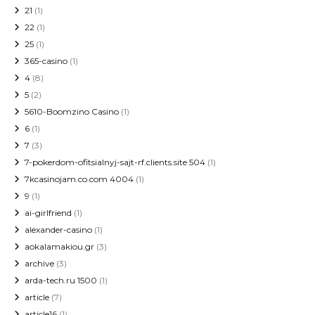
21
(1)
22
(1)
25
(1)
365-casino
(1)
4
(8)
5
(2)
5610-Boomzino Casino
(1)
6
(1)
7
(3)
7-pokerdom-ofitsialnyj-sajt-rf.clients.site 504
(1)
7kcasinojam.co.com 4004
(1)
9
(1)
ai-girlfriend
(1)
alexander-casino
(1)
aokalamakiou.gr
(3)
archive
(3)
arda-tech.ru 1500
(1)
article
(7)
article16
(1)