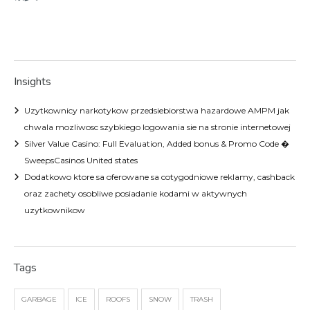
Insights
Uzytkownicy narkotykow przedsiebiorstwa hazardowe AMPM jak
chwala mozliwosc szybkiego logowania sie na stronie internetowej
Silver Value Casino: Full Evaluation, Added bonus & Promo Code �
SweepsCasinos United states
Dodatkowo ktore sa oferowane sa cotygodniowe reklamy, cashback
oraz zachety osobliwe posiadanie kodami w aktywnych
uzytkownikow
Tags
GARBAGE
ICE
ROOFS
SNOW
TRASH