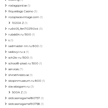
roslagsjord.se
(1)
Royaldogs Casino
(3)
rozsplacevintage.com
(1)
1020A Z
(1)
ru6405_fen702190x4
(3)
rubds54.ru 1500
(1)
s
(1)
sadmaster-nn.ru 800
(1)
sadovyi.ru a
(1)
sch2kr.ru 1500
(1)
school8-plast.ru 1500
(1)
services
(7)
shinethresto.se
(1)
skopinmuseum.ru 800
(1)
slavabogam.ru
(3)
500A Z
(3)
slotcasinogame180757
(1)
slotcasinogame190758
(1)