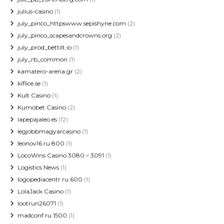
julius-casino
(1)
july_pinco_httpswww.sepishyne.com
(2)
july_pinco_scapesandcrowns.org
(2)
july_prod_bettilt.io
(1)
july_rb_common
(1)
kamatero-arena.gr
(2)
kiflice.se
(1)
Kult Casino
(1)
Kumobet Casino
(2)
lapepajaleo.es
(12)
legjobbmagyarcasino
(1)
leonov16.ru 800
(1)
LocoWins Casino 3080 – 3091
(1)
Logistics News
(1)
logopediacentr.ru 600
(1)
LolaJack Casino
(1)
lootrun26071
(1)
madconf.ru 1500
(1)