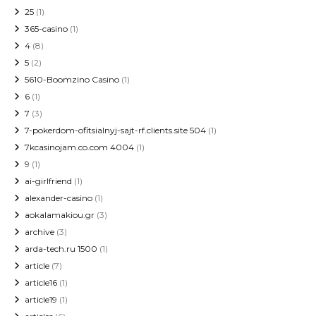
25
(1)
365-casino
(1)
4
(8)
5
(2)
5610-Boomzino Casino
(1)
6
(1)
7
(3)
7-pokerdom-ofitsialnyj-sajt-rf.clients.site 504
(1)
7kcasinojam.co.com 4004
(1)
9
(1)
ai-girlfriend
(1)
alexander-casino
(1)
aokalamakiou.gr
(3)
archive
(3)
arda-tech.ru 1500
(1)
article
(7)
article16
(1)
article19
(1)