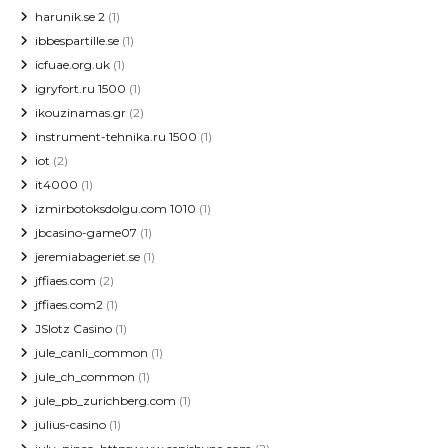
harunik.se 2
(1)
ibbespartille.se
(1)
icfuae.org.uk
(1)
igryfort.ru 1500
(1)
ikouzinamas.gr
(2)
instrument-tehnika.ru 1500
(1)
iot
(2)
it4000
(1)
izmirbotoksdolgu.com 1010
(1)
jbcasino-game07
(1)
jeremiabageriet.se
(1)
jffiaes.com
(2)
jffiaes.com2
(1)
JSlotz Casino
(1)
jule_canli_common
(1)
jule_ch_common
(1)
jule_pb_zurichberg.com
(1)
julius-casino
(1)