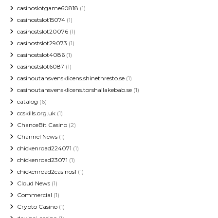
casinoslotgame60818
(1)
casinostslot15074
(1)
casinostslot20076
(1)
casinostslot29073
(1)
casinostslot4086
(1)
casinostslot6087
(1)
casinoutansvensklicens.shinethresto.se
(1)
casinoutansvensklicens.torshallakebab.se
(1)
catalog
(6)
ccskills.org.uk
(1)
ChanceBit Casino
(2)
Channel News
(1)
chickenroad224071
(1)
chickenroad23071
(1)
chickenroad2casinos1
(1)
Cloud News
(1)
Commercial
(1)
Crypto Casino
(1)