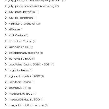
july_pinco_httpswww.sepishyne.com
(2)
july_pinco_scapesandcrowns.org
(2)
july_prod_bettilt.io
(1)
july_rb_common
(1)
kamatero-arena.gr
(2)
kiflice.se
(1)
Kult Casino
(1)
Kumobet Casino
(2)
lapepajaleo.es
(12)
legjobbmagyarcasino
(1)
leonov16.ru 800
(1)
LocoWins Casino 3080 – 3091
(1)
Logistics News
(1)
logopediacentr.ru 600
(1)
LolaJack Casino
(1)
lootrun26071
(1)
madconf.ru 1500
(1)
madou128klgd.ru 500
(1)
magadomobilhome.com
(1)