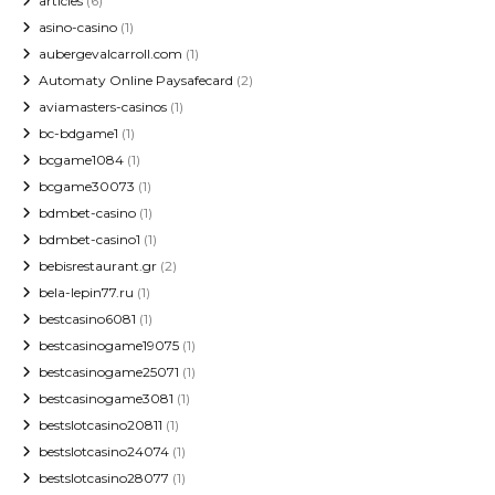
articles
(6)
asino-casino
(1)
aubergevalcarroll.com
(1)
Automaty Online Paysafecard
(2)
aviamasters-casinos
(1)
bc-bdgame1
(1)
bcgame1084
(1)
bcgame30073
(1)
bdmbet-casino
(1)
bdmbet-casino1
(1)
bebisrestaurant.gr
(2)
bela-lepin77.ru
(1)
bestcasino6081
(1)
bestcasinogame19075
(1)
bestcasinogame25071
(1)
bestcasinogame3081
(1)
bestslotcasino20811
(1)
bestslotcasino24074
(1)
bestslotcasino28077
(1)