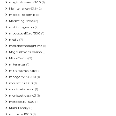
magicofstone.ru 200
(1)
Maintenance
(63,842)
margo-life.com b
(1)
Marketing News
(2)
matfordagen.nu
(2)
mbousosh10.ru 1500
(1)
media
(7)
medicinethroughtime
(1)
MegaFishWins Casino
(1)
Mino Casino
(2)
miteran.gr
(1)
mitrakosmetik.de
(4)
mnogo-tv.ru 200
(1)
moi-sat.ru 1500
(1)
monixbet-casino
(1)
monixbet-casino3
(1)
motopes.ru 1500
(1)
Multi-Family
(1)
muros.ru 1000
(1)