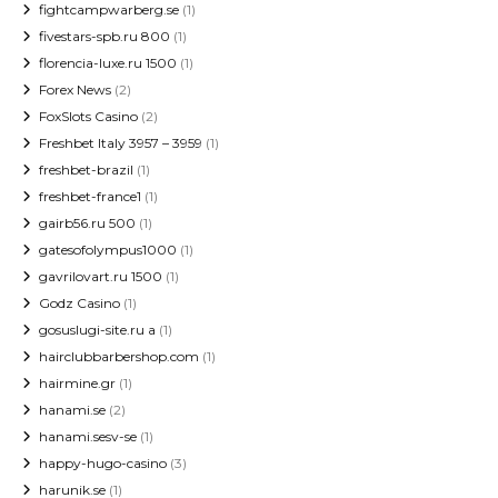
fightcampwarberg.se
(1)
fivestars-spb.ru 800
(1)
florencia-luxe.ru 1500
(1)
Forex News
(2)
FoxSlots Casino
(2)
Freshbet Italy 3957 – 3959
(1)
freshbet-brazil
(1)
freshbet-france1
(1)
gairb56.ru 500
(1)
gatesofolympus1000
(1)
gavrilovart.ru 1500
(1)
Godz Casino
(1)
gosuslugi-site.ru a
(1)
hairclubbarbershop.com
(1)
hairmine.gr
(1)
hanami.se
(2)
hanami.sesv-se
(1)
happy-hugo-casino
(3)
harunik.se
(1)