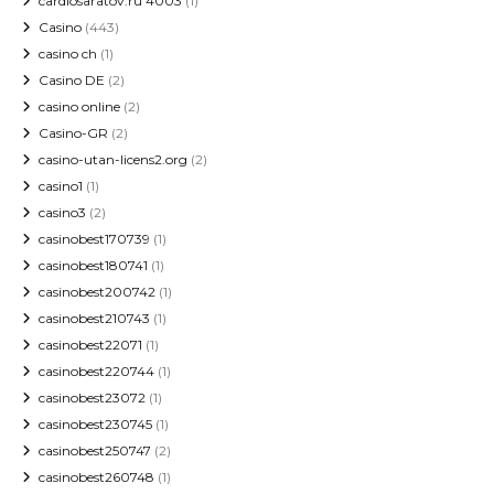
cardiosaratov.ru 4003
(1)
Casino
(443)
casino ch
(1)
Casino DE
(2)
casino online
(2)
Casino-GR
(2)
casino-utan-licens2.org
(2)
casino1
(1)
casino3
(2)
casinobest170739
(1)
casinobest180741
(1)
casinobest200742
(1)
casinobest210743
(1)
casinobest22071
(1)
casinobest220744
(1)
casinobest23072
(1)
casinobest230745
(1)
casinobest250747
(2)
casinobest260748
(1)