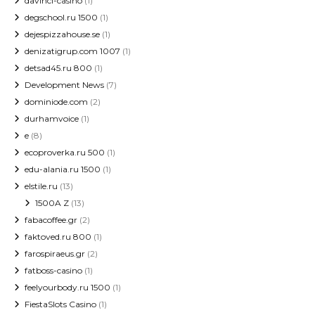
davinci-casino
(1)
degschool.ru 1500
(1)
dejespizzahouse.se
(1)
denizatigrup.com 1007
(1)
detsad45.ru 800
(1)
Development News
(7)
dominiode.com
(2)
durhamvoice
(1)
e
(8)
ecoproverka.ru 500
(1)
edu-alania.ru 1500
(1)
elstile.ru
(13)
1500A Z
(13)
fabacoffee.gr
(2)
faktoved.ru 800
(1)
farospiraeus.gr
(2)
fatboss-casino
(1)
feelyourbody.ru 1500
(1)
FiestaSlots Casino
(1)