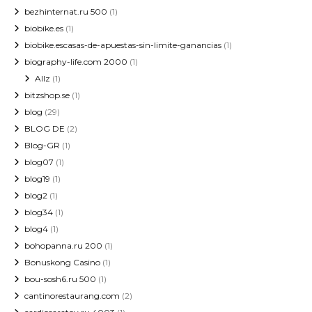
bezhinternat.ru 500
(1)
biobike.es
(1)
biobike.escasas-de-apuestas-sin-limite-ganancias
(1)
biography-life.com 2000
(1)
Allz
(1)
bitzshop.se
(1)
blog
(29)
BLOG DE
(2)
Blog-GR
(1)
blog07
(1)
blog19
(1)
blog2
(1)
blog34
(1)
blog4
(1)
bohopanna.ru 200
(1)
Bonuskong Casino
(1)
bou-sosh6.ru 500
(1)
cantinorestaurang.com
(2)