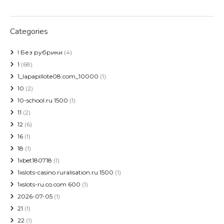
Categories
! Без рубрики
(4)
1
(68)
1_lapapillote08.com_10000
(1)
10
(2)
10-school.ru 1500
(1)
11
(2)
12
(6)
16
(1)
18
(1)
1xbet180718
(1)
1xslots-casino.ruralisation.ru 1500
(1)
1xslots-ru.co.com 600
(1)
2026-07-05
(1)
21
(1)
22
(1)