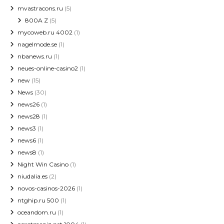
mvastracons.ru
(5)
800A Z
(5)
mycoweb.ru 4002
(1)
nagelmode.se
(1)
nbanews.ru
(1)
neues-online-casino2
(1)
new
(15)
News
(30)
news26
(1)
news28
(1)
news3
(1)
news6
(1)
news8
(1)
Night Win Casino
(1)
niudalia.es
(2)
novos-casinos-2026
(1)
ntghip.ru 500
(1)
oceandom.ru
(1)