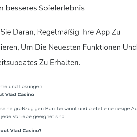
in besseres Spielerlebnis
Sie Daran, Regelmäßig Ihre App Zu
sieren, Um Die Neuesten Funktionen Un
eitsupdates Zu Erhalten.
eme und Lösungen
ut Vlad Casino
ür seine großzügigen Boni bekannt und bietet eine riesige A
r jede Vorliebe geeignet sind.
out Vlad Casino?