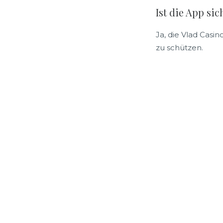
Ist die App si
Ja, die Vlad Cas
zu schützen.