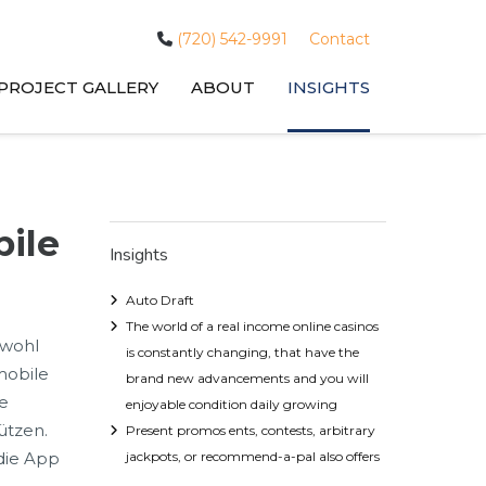
(720) 542-9991
Contact
PROJECT GALLERY
ABOUT
INSIGHTS
bile
Insights
Auto Draft
The world of a real income online casinos
owohl
is constantly changing, that have the
mobile
brand new advancements and you will
ne
enjoyable condition daily growing
ützen.
Present promos ents, contests, arbitrary
 die App
jackpots, or recommend-a-pal also offers