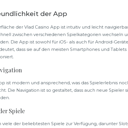
eundlichkeit der App
äche der Vlad Casino App ist intuitiv und leicht navigierbar
chnell zwischen verschiedenen Spielkategorien wechseln u
nden. Die App ist sowohl für iOS- als auch für Android-Gerät
deutet, dass sie auf den meisten Smartphones und Tablets
oniert.
vigation
pp ist modern und ansprechend, was das Spielerlebnis noc
 Die Navigation ist so gestaltet, dass auch neue Spieler s
nden.
der Spiele
 viele der beliebtesten Spiele zur Verfügung, darunter Slots