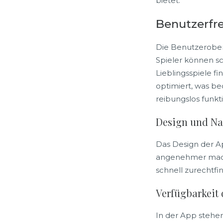
bietet.
Benutzerfr
Die Benutzeroberfl
Spieler können s
Lieblingsspiele fi
optimiert, was be
reibungslos funkti
Design und Na
Das Design der A
angenehmer macht.
schnell zurechtfi
Verfügbarkeit 
In der App stehen