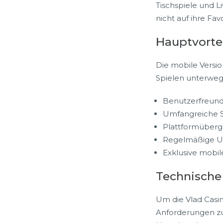
Tischspiele und L
nicht auf ihre Fa
Hauptvortei
Die mobile Version
Spielen unterwegs
Benutzerfreund
Umfangreiche S
Plattformübergr
Regelmäßige U
Exklusive mobil
Technische
Um die Vlad Casi
Anforderungen zu 