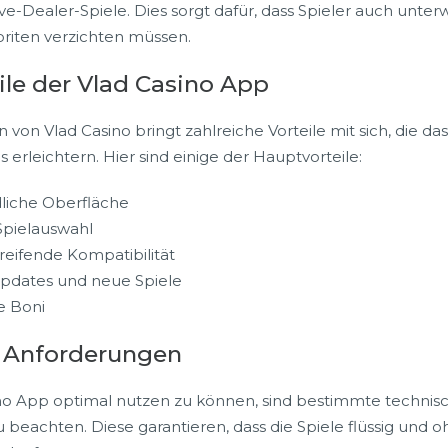
ive-Dealer-Spiele. Dies sorgt dafür, dass Spieler auch unte
voriten verzichten müssen.
le der Vlad Casino App
 von Vlad Casino bringt zahlreiche Vorteile mit sich, die da
 erleichtern. Hier sind einige der Hauptvorteile:
liche Oberfläche
pielauswahl
eifende Kompatibilität
pdates und neue Spiele
e Boni
 Anforderungen
no App optimal nutzen zu können, sind bestimmte technis
beachten. Diese garantieren, dass die Spiele flüssig und 