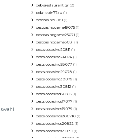
bebisrestaurant.gr
(2)
bela-lepin77.ru
(1)
bestcasino6081
(1)
bestcasinogame19075
(1)
bestcasinogame25071
(1)
bestcasinogame3081
(1)
d
bestslotcasino20811
(1)
bestslotcasino24074
(1)
bestslotcasino28077
(1)
bestslotcasino29078
(1)
bestslotcasino30079
(1)
bestslotcasino30812
(1)
bestslotcasino80816
(1)
bestslotcasinos17077
(1)
uswahl
bestslotcasinos19079
(1)
bestslotcasinos200710
(1)
bestslotcasinos20822
(1)
bestslotcasinos210711
(1)